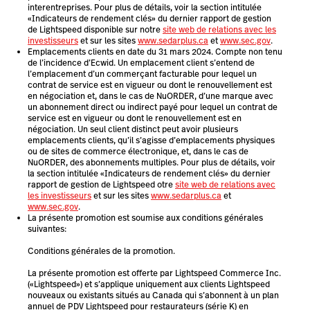
interentreprises. Pour plus de détails, voir la section intitulée
«Indicateurs de rendement clés» du dernier rapport de gestion
de Lightspeed disponible sur notre
site web de relations avec les
investisseurs
et sur les sites
www.sedarplus.ca
et
www.sec.gov
.
Emplacements clients en date du 31 mars 2024. Compte non tenu
de l’incidence d’Ecwid. Un emplacement client s’entend de
l’emplacement d’un commerçant facturable pour lequel un
contrat de service est en vigueur ou dont le renouvellement est
en négociation et, dans le cas de NuORDER, d’une marque avec
un abonnement direct ou indirect payé pour lequel un contrat de
service est en vigueur ou dont le renouvellement est en
négociation. Un seul client distinct peut avoir plusieurs
emplacements clients, qu’il s’agisse d’emplacements physiques
ou de sites de commerce électronique, et, dans le cas de
NuORDER, des abonnements multiples. Pour plus de détails, voir
la section intitulée «Indicateurs de rendement clés» du dernier
rapport de gestion de Lightspeed otre
site web de relations avec
les investisseurs
et sur les sites
www.sedarplus.ca
et
www.sec.gov
.
La présente promotion est soumise aux conditions générales
suivantes:
Conditions générales de la promotion.
La présente promotion est offerte par Lightspeed Commerce Inc.
(«Lightspeed») et s’applique uniquement aux clients Lightspeed
nouveaux ou existants situés au Canada qui s’abonnent à un plan
annuel de PDV Lightspeed pour restaurateurs (série K) en