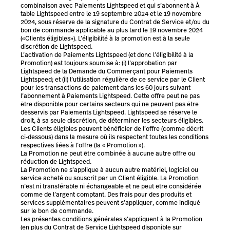
combinaison avec Paiements Lightspeed et qui s’abonnent à À
table Lightspeed entre le 19 septembre 2024 et le 19 novembre
2024, sous réserve de la signature du Contrat de Service et/ou du
bon de commande applicable au plus tard le 19 novembre 2024
(«Clients éligibles»). L’éligibilité à la promotion est à la seule
discrétion de Lightspeed.
L’activation de Paiements Lightspeed (et donc l’éligibilité à la
Promotion) est toujours soumise à: (i) l’approbation par
Lightspeed de la Demande du Commerçant pour Paiements
Lightspeed; et (ii) l’utilisation régulière de ce service par le Client
pour les transactions de paiement dans les 60 jours suivant
l’abonnement à Paiements Lightspeed. Cette offre peut ne pas
être disponible pour certains secteurs qui ne peuvent pas être
desservis par Paiements Lightspeed. Lightspeed se réserve le
droit, à sa seule discrétion, de déterminer les secteurs éligibles.
Les Clients éligibles peuvent bénéficier de l’offre (comme décrit
ci-dessous) dans la mesure où ils respectent toutes les conditions
respectives liées à l’offre (la « Promotion »).
La Promotion ne peut être combinée à aucune autre offre ou
réduction de Lightspeed.
La Promotion ne s’applique à aucun autre matériel, logiciel ou
service acheté ou souscrit par un Client éligible. La Promotion
n’est ni transférable ni échangeable et ne peut être considérée
comme de l’argent comptant. Des frais pour des produits et
services supplémentaires peuvent s’appliquer, comme indiqué
sur le bon de commande.
Les présentes conditions générales s’appliquent à la Promotion
(en plus du Contrat de Service Lightspeed disponible sur