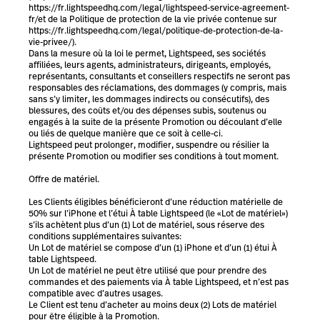
https://fr.lightspeedhq.com/legal/lightspeed-service-agreement-
fr/et de la Politique de protection de la vie privée contenue sur
https://fr.lightspeedhq.com/legal/politique-de-protection-de-la-
vie-privee/).
Dans la mesure où la loi le permet, Lightspeed, ses sociétés
affiliées, leurs agents, administrateurs, dirigeants, employés,
représentants, consultants et conseillers respectifs ne seront pas
responsables des réclamations, des dommages (y compris, mais
sans s’y limiter, les dommages indirects ou consécutifs), des
blessures, des coûts et/ou des dépenses subis, soutenus ou
engagés à la suite de la présente Promotion ou découlant d’elle
ou liés de quelque manière que ce soit à celle-ci.
Lightspeed peut prolonger, modifier, suspendre ou résilier la
présente Promotion ou modifier ses conditions à tout moment.
Offre de matériel.
Les Clients éligibles bénéficieront d’une réduction matérielle de
50% sur l’iPhone et l’étui À table Lightspeed (le «Lot de matériel»)
s’ils achètent plus d’un (1) Lot de matériel, sous réserve des
conditions supplémentaires suivantes:
Un Lot de matériel se compose d’un (1) iPhone et d’un (1) étui À
table Lightspeed.
Un Lot de matériel ne peut être utilisé que pour prendre des
commandes et des paiements via À table Lightspeed, et n’est pas
compatible avec d’autres usages.
Le Client est tenu d’acheter au moins deux (2) Lots de matériel
pour être éligible à la Promotion.