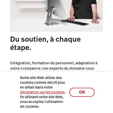
Du soutien, à chaque
étape.
Intégration, formation du personnel, adaptation à
votre croissance: nos experts du domaine vous
aident à chaque étape.
Notre site Web utilise des
cookies comme décrit plus
en détail dans notre
Chargés de comptes et spécialistes produits de
OK
déclaration sur les cookies
.
confiance
En utilisant notre site Web,
vous acceptez l'utilisation
Vous pouvez compter sur un soutien rapide et
de cookies.
fiable