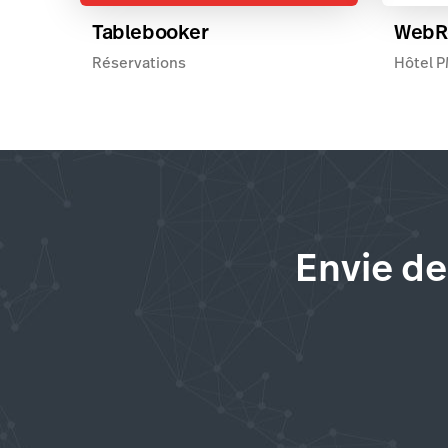
Tablebooker
WebR
Réservations
Hôtel P
Envie de