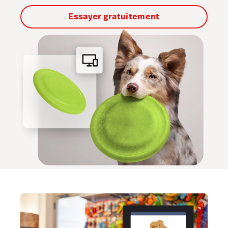
Essayer gratuitement
Numériseur
Marketing avancé
Comptabilité
Capital
Commandes de service
Interface API
Personnel et paie