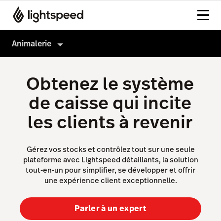
Animalerie
Animalerie
Obtenez le système
Produits
de caisse qui incite
Matériel
Paiements
les clients à revenir
Intégrations
Commerce électronique
Entreprise
Vitrine IA
Gérez vos stocks et contrôlez tout sur une seule
plateforme avec Lightspeed détaillants, la solution
Prix
Blogue IA
tout-en-un pour simplifier, se développer et offrir
une expérience client exceptionnelle.
Vente en gros
Pas une animalerie?
Gestion d'inventaire
Parler à un expert
Analyses