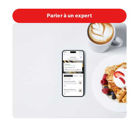
Écran Affichage cuisine
Écran Affichage client
Parler à un expert
Cadence
Réservations
Tâches
Tempo
Capital
Personnel et paie
Références et tendances
Matériel
Intégrations
Entreprise