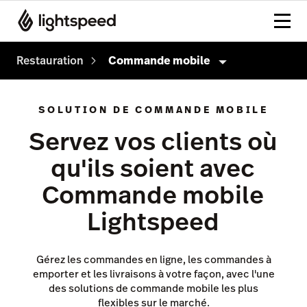
Restauration
Commande mobile
Restauration
SOLUTION DE COMMANDE MOBILE
Produits
Servez vos clients où
Paiements
qu'ils soient avec
Analyses avancées
Commande mobile
Inventaire
Lightspeed
À table
Commande mobile
Gérez les commandes en ligne, les commandes à
emporter et les livraisons à votre façon, avec l'une
Comptabilité
des solutions de commande mobile les plus
flexibles sur le marché.