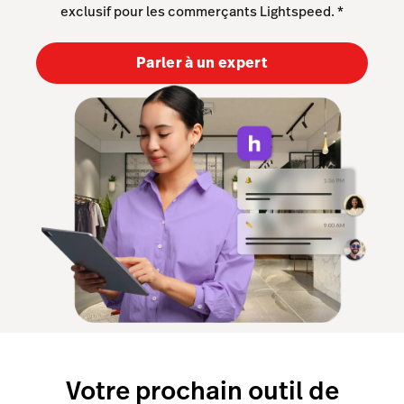
Analyses
exclusif pour les commerçants Lightspeed.
*
Numériseur
Parler à un expert
Marketing avancé
Comptabilité
Capital
Commandes de service
Interface API
Personnel et paie
Matériel
Intégrations
Entreprise
Votre prochain outil de
Prix