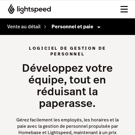
Vente au détail
Personnel et paie
Vente au détail
LOGICIEL DE GESTION DE
PERSONNEL
Produits
Développez votre
Paiements
équipe, tout en
Commerce électronique
réduisant la
Vitrine IA
paperasse.
Blogue IA
Vente en gros
Gérez facilement les employés, les horaires et la
Gestion d'inventaire
paie avec la gestion de personnel propulsée par
Homebase et Lightspeed, maintenant à un prix