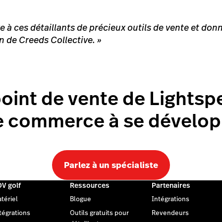
 à ces détaillants de précieux outils de vente et don
n de Creeds Collective.
»
int de vente de Lightsp
e commerce à se dévelop
Parlez à un spécialiste
V golf
Ressources
Partenaires
tériel
Blogue
Intégrations
tégrations
Outils gratuits pour
Revendeurs