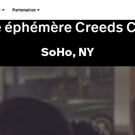
s
Partenaires
 éphémère Creeds C
SoHo, NY