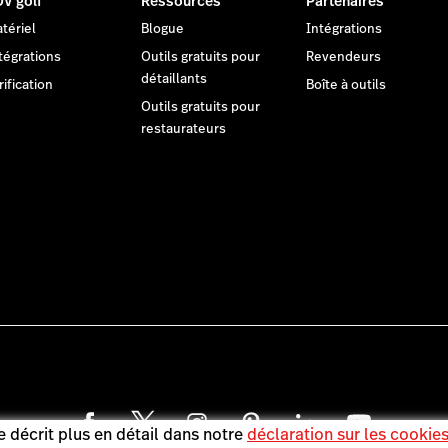
V golf
Ressources
Partenaires
tériel
Blogue
Intégrations
tégrations
Outils gratuits pour
Revendeurs
détaillants
rification
Boîte à outils
Outils gratuits pour
restaurateurs
 décrit plus en détail dans notre
déclaration sur les cookie