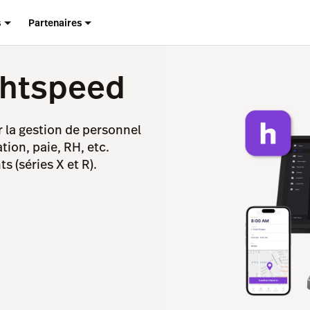
s
Partenaires
ghtspeed
r la gestion de personnel
ation, paie, RH, etc.
s (séries X et R).