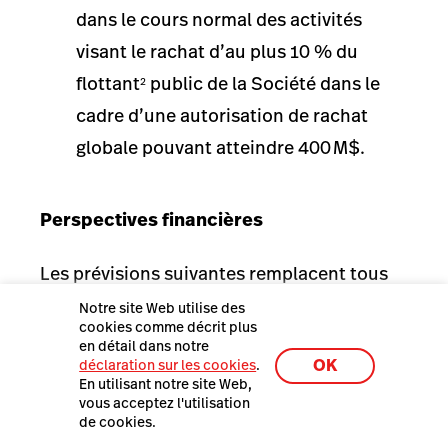
dans le cours normal des activités
visant le rachat d’au plus 10 % du
flottant
public de la Société dans le
2
cadre d’une autorisation de rachat
globale pouvant atteindre 400 M$.
Perspectives financières
Les prévisions suivantes remplacent tous
les énoncés précédents de la Société et
Notre site Web utilise des
cookies comme décrit plus
sont basées sur les attentes actuelles.
en détail dans notre
OK
déclaration sur les cookies
.
Lightspeed a mis à jour ses cibles
En utilisant notre site Web,
triennales en raison du dessaisissement
vous acceptez l'utilisation
de cookies.
d’Upserve. Le tableau ci-après fait état de