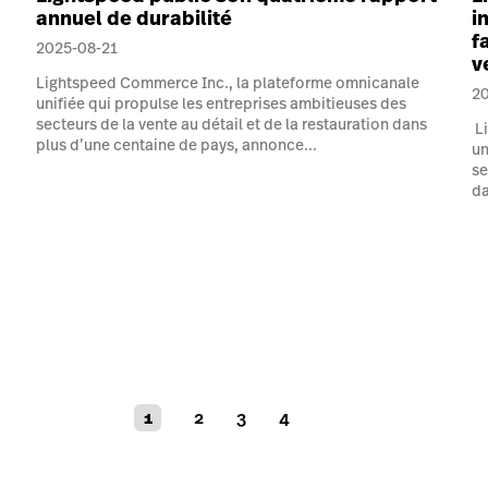
annuel de durabilité
i
f
2025-08-21
v
Lightspeed Commerce Inc., la plateforme omnicanale
2
unifiée qui propulse les entreprises ambitieuses des
secteurs de la vente au détail et de la restauration dans
Li
plus d’une centaine de pays, annonce...
un
se
da
1
2
3
4