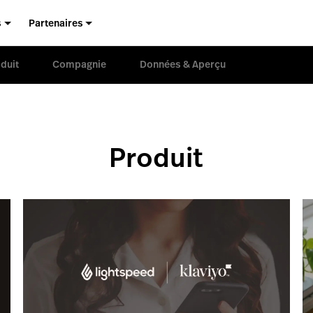
s
Partenaires
duit
Compagnie
Données & Aperçu
Produit