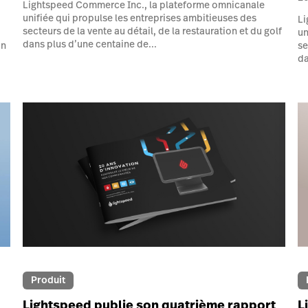
Lightspeed Commerce Inc., la plateforme omnicanale
unifiée qui propulse les entreprises ambitieuses des
Li
secteurs de la vente au détail, de la restauration et du golf
un
dans plus d’une centaine de...
on
se
da
Produit
Lightspeed publie son quatrième rapport
L