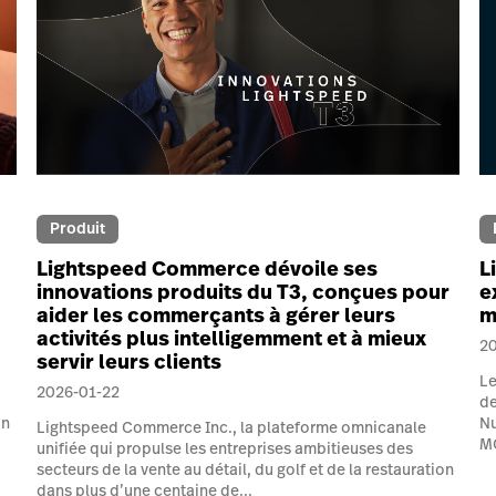
Produit
Lightspeed Commerce dévoile ses
L
innovations produits du T3, conçues pour
e
aider les commerçants à gérer leurs
m
activités plus intelligemment et à mieux
2
servir leurs clients
Le
2026-01-22
de
on
Nu
Lightspeed Commerce Inc., la plateforme omnicanale
MO
unifiée qui propulse les entreprises ambitieuses des
secteurs de la vente au détail, du golf et de la restauration
dans plus d’une centaine de...