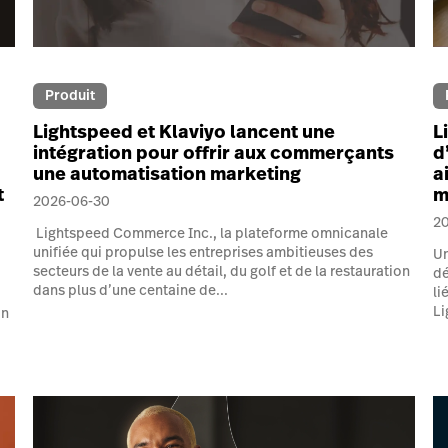
Produit
Lightspeed et Klaviyo lancent une
L
intégration pour offrir aux commerçants
d
une automatisation marketing
a
t
m
2026-06-30
2
Lightspeed Commerce Inc., la plateforme omnicanale
unifiée qui propulse les entreprises ambitieuses des
Un
secteurs de la vente au détail, du golf et de la restauration
dé
dans plus d’une centaine de...
li
Li
on