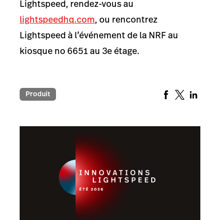
Lightspeed, rendez-vous au
lightspeedhq.com
, ou rencontrez
Lightspeed à l’événement de la NRF au
kiosque n
o
6651 au 3
e
étage.
Produit