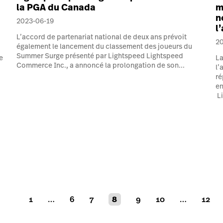
la PGA du Canada
m
n
2023-06-19
l
L’accord de partenariat national de deux ans prévoit
2
également le lancement du classement des joueurs du
Summer Surge présenté par Lightspeed Lightspeed
e
La
Commerce Inc., a annoncé la prolongation de son...
l’
ré
en
Li
1
…
6
7
8
9
10
…
12