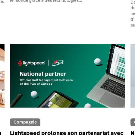
le monde grâce à des technologies...
ce.
De
de
in
d’
au
Compagnie
n
Lightspeed prolonge son partenariat avec
N