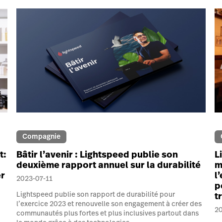
Compagnie
t:
Bâtir l’avenir : Lightspeed publie son
L
deuxième rapport annuel sur la durabilité
m
er
l
2023-07-11
p
Lightspeed publie son rapport de durabilité pour
t
l’exercice 2023 et renouvelle son engagement à créer des
2
communautés plus fortes et plus inclusives partout dans