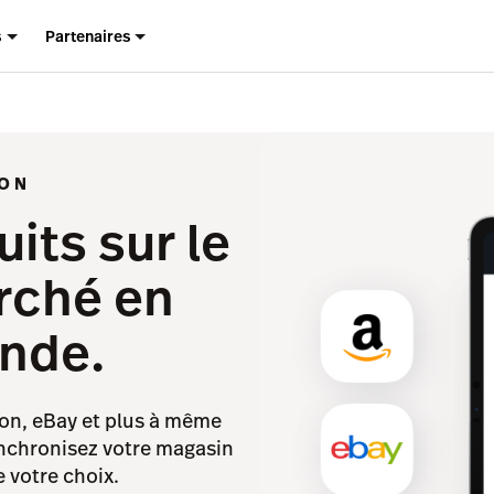
s
Partenaires
ZON
its sur le
rché en
onde.
zon, eBay et plus à même
nchronisez votre magasin
 votre choix.