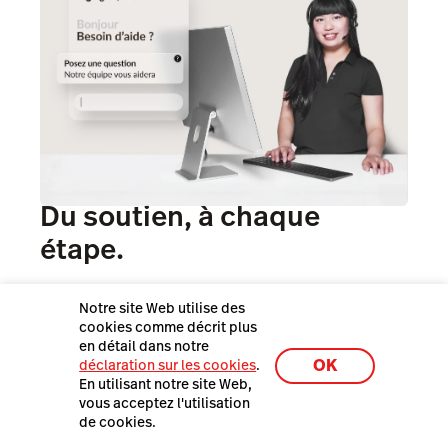
Du soutien, à chaque
étape.
Notre site Web utilise des
Intégration, formation du personnel, adaptation à
cookies comme décrit plus
votre croissance: nos experts du domaine vous
en détail dans notre
aident à chaque étape.
OK
déclaration sur les cookies
.
En utilisant notre site Web,
vous acceptez l'utilisation
Chargés de comptes et spécialistes produits de
de cookies.
confiance