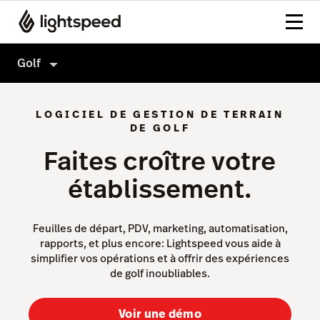
Golf
Golf
LOGICIEL DE GESTION DE TERRAIN
Fonctionnalités
DE GOLF
Faites croître votre
Matériel
Feuille de départ
établissement.
Integrations
Point de vente
Prix
Ventes & Marketing
Feuilles de départ, PDV, marketing, automatisation,
Intelligence d’affaires
rapports, et plus encore: Lightspeed vous aide à
simplifier vos opérations et à offrir des expériences
Site web & Applications
de golf inoubliables.
Paiements
Voir une démo
Capital