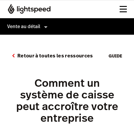
Vente au détail
Vente au détail
Produits
Retour à toutes les ressources
GUIDE
Matériel
Paiements
Intégrations
Commerce électronique
Comment un
Entreprise
Vitrine IA
système de caisse
Prix
Blogue IA
peut accroître votre
Vente en gros
entreprise
Gestion d'inventaire
Analyses