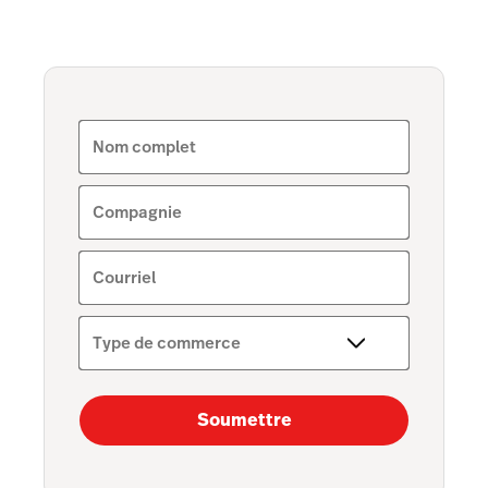
Numériseur
Marketing avancé
Comptabilité
Nom complet
Capital
Commandes de service
Compagnie
Interface API
Courriel
Personnel et paie
Type de commerce
Soumettre