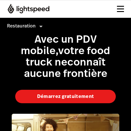
Restauration
Avec un PDV
Restauration
mobile,votre food
Produits
truck neconnaît
Matériel
Paiements
aucune frontière
Intégrations
Analyses avancées
Entreprise
Inventaire
Démarrez gratuitement
Prix
À table
Commande mobile
Comptabilité
Écran Affichage cuisine