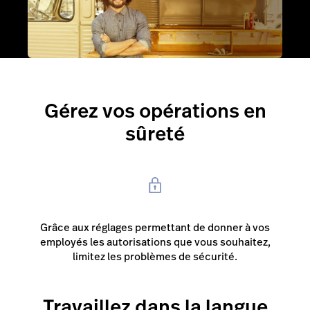
Écran Affichage client
Cadence
Réservations
Gérez vos opérations en
Tâches
sûreté
Tempo
Capital
Personnel et paie
Références et tendances
Grâce aux réglages permettant de donner à vos
employés les autorisations que vous souhaitez,
limitez les problèmes de sécurité.
Travaillez dans la langue