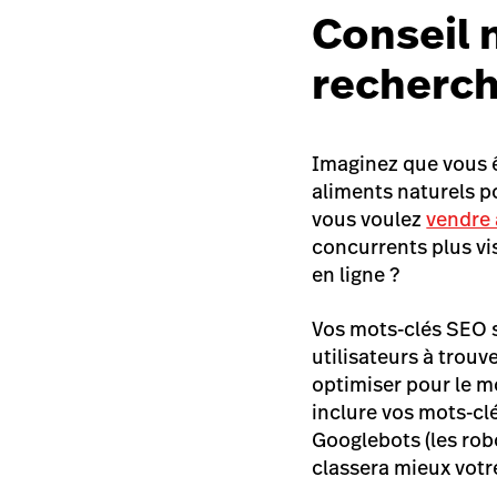
Conseil n
recherch
Imaginez que vous ê
aliments naturels p
vous voulez
vendre 
concurrents plus v
en ligne ?
Vos mots-clés SEO s
utilisateurs à trouv
optimiser pour le mo
inclure vos mots-clé
Googlebots
(les ro
classera mieux votre