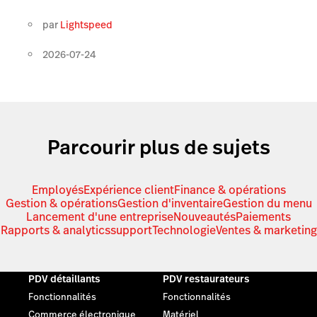
par
Lightspeed
2026-07-24
Parcourir plus de sujets
Employés
Expérience client
Finance & opérations
Gestion & opérations
Gestion d'inventaire
Gestion du menu
Lancement d'une entreprise
Nouveautés
Paiements
Rapports & analytics
support
Technologie
Ventes & marketing
PDV détaillants
PDV restaurateurs
Fonctionnalités
Fonctionnalités
Commerce électronique
Matériel