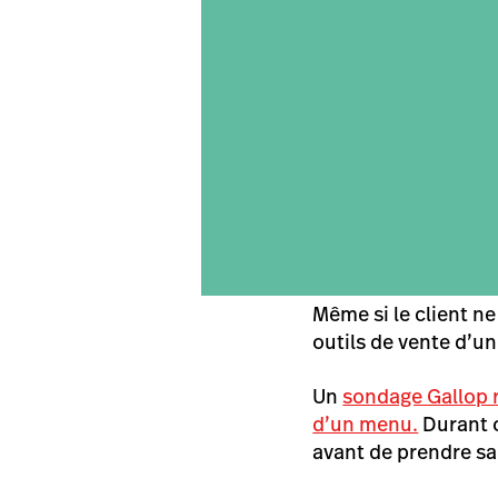
Même si le client ne
outils de vente d’un
Un
sondage Gallop r
d’un menu.
Durant c
avant de prendre sa