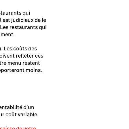
staurants qui
 est judicieux de le
 Les restaurants qui
mment.
u. Les coûts des
ivent refléter ces
otre menu restent
apporteront moins.
ntabilité d’un
ur coût variable.
caisse de votre