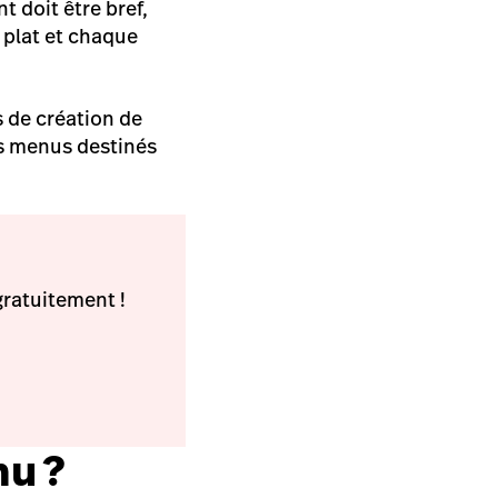
t doit être bref,
 plat et chaque
s de création de
rs menus destinés
ratuitement !
nu ?