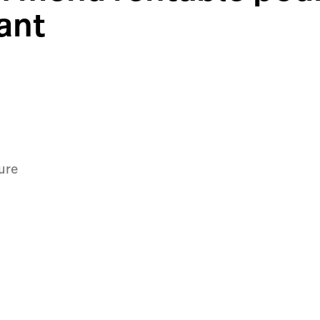
ant
ure