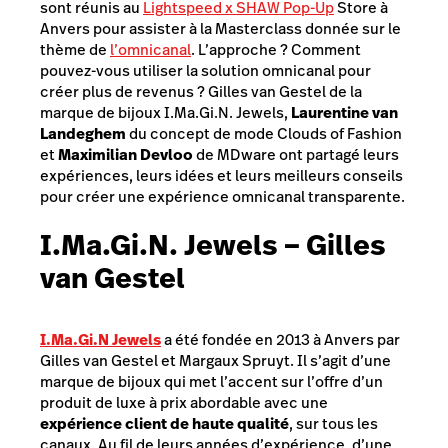
sont réunis au
Lightspeed x SHAW Pop-Up
Store à
Anvers pour assister à la Masterclass donnée sur le
thème de
l’omnicanal
. L’approche ? Comment
pouvez-vous utiliser la solution omnicanal pour
créer plus de revenus ? Gilles van Gestel de la
marque de bijoux I.Ma.Gi.N. Jewels,
Laurentine van
Landeghem
du concept de mode Clouds of Fashion
et
Maximilian Devloo
de MDware ont partagé leurs
expériences, leurs idées et leurs meilleurs conseils
pour créer une expérience omnicanal transparente.
I.Ma.Gi.N. Jewels – Gilles
van Gestel
I.Ma.Gi.N Jewels
a été fondée en 2013 à Anvers par
Gilles van Gestel et Margaux Spruyt. Il s’agit d’une
marque de bijoux qui met l’accent sur l’offre d’un
produit de luxe à prix abordable avec une
expérience client de haute qualité
, sur tous les
canaux. Au fil de leurs années d’expérience, d’une