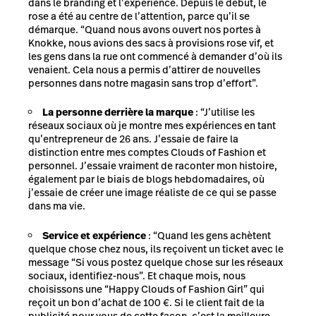
dans le branding et l’expérience. Depuis le début, le
rose a été au centre de l’attention, parce qu’il se
démarque. “Quand nous avons ouvert nos portes à
Knokke, nous avions des sacs à provisions rose vif, et
les gens dans la rue ont commencé à demander d’où ils
venaient. Cela nous a permis d’attirer de nouvelles
personnes dans notre magasin sans trop d’effort”.
La personne derrière la marque
: “J’utilise les
réseaux sociaux où je montre mes expériences en tant
qu’entrepreneur de 26 ans. J’essaie de faire la
distinction entre mes comptes Clouds of Fashion et
personnel. J’essaie vraiment de raconter mon histoire,
également par le biais de blogs hebdomadaires, où
j’essaie de créer une image réaliste de ce qui se passe
dans ma vie.
Service et expérience
: “Quand les gens achètent
quelque chose chez nous, ils reçoivent un ticket avec le
message “Si vous postez quelque chose sur les réseaux
sociaux, identifiez-nous”. Et chaque mois, nous
choisissons une “Happy Clouds of Fashion Girl” qui
reçoit un bon d’achat de 100 €. Si le client fait de la
publicité pour vous de cette façon, c’est la meilleure