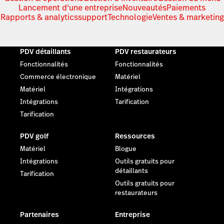
Lancement d'une entreprise
Nouveautés
Paiements
Rapports & analytics
support
Technologie
Ventes & marketing
PDV détaillants
PDV restaurateurs
Fonctionnalités
Fonctionnalités
Commerce électronique
Matériel
Matériel
Intégrations
Intégrations
Tarification
Tarification
PDV golf
Ressources
Matériel
Blogue
Intégrations
Outils gratuits pour
détaillants
Tarification
Outils gratuits pour
restaurateurs
Partenaires
Entreprise