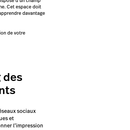
 dispose d’un champ
gne. Cet espace doit
 apprendre davantage
ion de votre
g des
nts
réseaux sociaux
ues et
onner l’impression