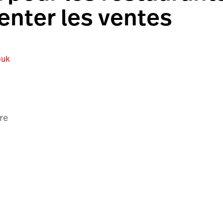
nter les ventes
ouk
re