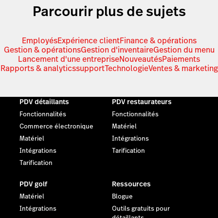
Parcourir plus de sujets
Employés
Expérience client
Finance & opérations
Gestion & opérations
Gestion d'inventaire
Gestion du menu
Lancement d'une entreprise
Nouveautés
Paiements
Rapports & analytics
support
Technologie
Ventes & marketing
PDV détaillants
PDV restaurateurs
Fonctionnalités
Fonctionnalités
Commerce électronique
Matériel
Matériel
Intégrations
Intégrations
Tarification
Tarification
PDV golf
Ressources
Matériel
Blogue
Intégrations
Outils gratuits pour
détaillants