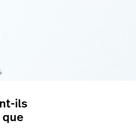
t-ils
e que