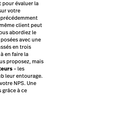
 pour évaluer la
sur votre
 vu précédemment
u même client peut
vous abordiez le
t posées avec une
ssés en trois
à en faire la
ous proposez, mais
teurs
– les
ub leur entourage.
 votre NPS. Une
 grâce à ce