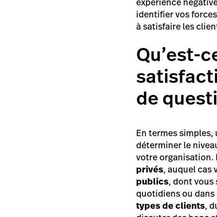
expérience négative
identifier vos force
à satisfaire les clie
Qu’est-c
satisfact
de quest
En termes simples, u
déterminer le niveau
votre organisation. 
privés
, auquel cas 
publics
, dont vous
quotidiens ou dans 
types de clients
, 