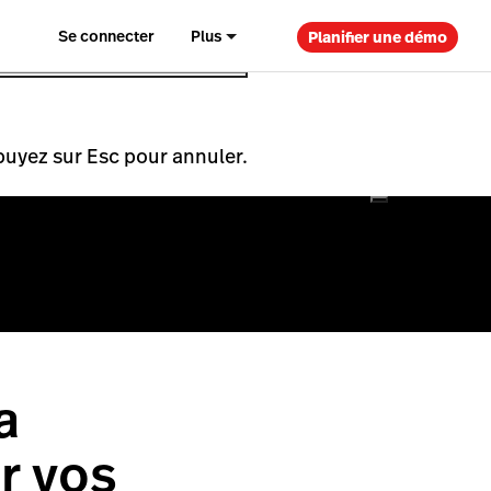
Se connecter
Plus
Planifier une démo
puyez sur Esc pour annuler.
a
r vos