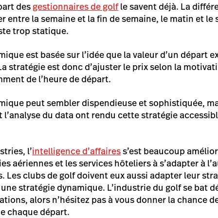
part des
gestionnaires de golf
le savent déjà. La différ
 entre la semaine et la fin de semaine, le matin et le s
ste trop statique.
mique est basée sur l’idée que la valeur d’un départ ex
La stratégie est donc d’ajuster le prix selon la motiva
ent de l’heure de départ.
amique peut sembler dispendieuse et sophistiquée, ma
t l’analyse du data ont rendu cette stratégie accessi
tries, l’
intelligence d’affaires
s’est beaucoup amélior
es aériennes et les services hôteliers à s’adapter à l
s. Les clubs de golf doivent eux aussi adapter leur stra
à une stratégie dynamique. L’industrie du golf se bat 
tions, alors n’hésitez pas à vous donner la chance de 
de chaque départ.